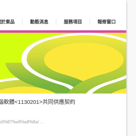
關於東品
動態消息
服務項目
報修窗口
軟體<1130201>共同供應契約
b3%87%e8%a8%8a/ ...